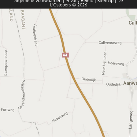
Algemene Voorwaarden
|
Privacy Beleid
|
Sitemap
| De
L'Oslopers © 2026
Contact