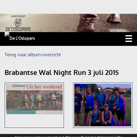
☰
Home
Terug naar album-overzicht
Nieuws
Brabantse Wal Night Run 3 juli 2015
Trainingen
Wedstrijden
Roparun
Foto's
Ossendrechtse Kermisloop