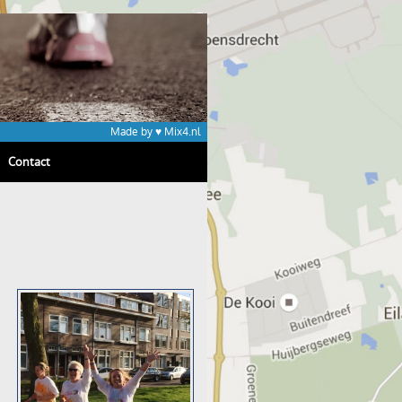
Made by ♥
Mix4.nl
Contact