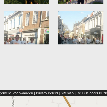
gemene Voorwaarden
|
Privacy Beleid
|
Sitemap
| De L'Oslopers © 2