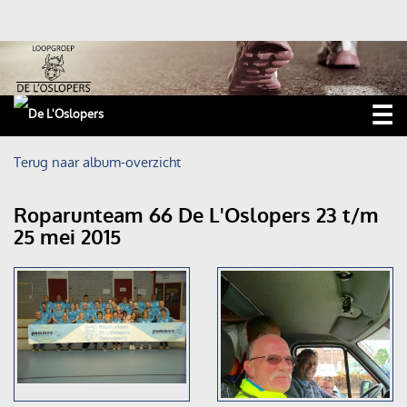
☰
Home
Terug naar album-overzicht
Nieuws
Roparunteam 66 De L'Oslopers 23 t/m
25 mei 2015
Trainingen
Wedstrijden
Roparun
Foto's
Ossendrechtse Kermisloop