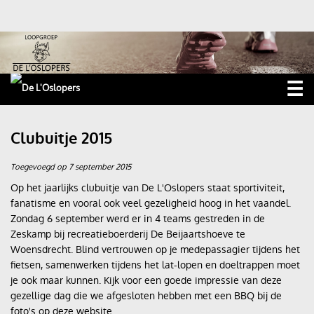
☰
Home
Clubuitje 2015
Nieuws
Toegevoegd op 7 september 2015
Trainingen
Op het jaarlijks clubuitje van De L'Oslopers staat sportiviteit,
fanatisme en vooral ook veel gezeligheid hoog in het vaandel.
Wedstrijden
Zondag 6 september werd er in 4 teams gestreden in de
Zeskamp bij recreatieboerderij De Beijaartshoeve te
Roparun
Woensdrecht. Blind vertrouwen op je medepassagier tijdens het
fietsen, samenwerken tijdens het lat-lopen en doeltrappen moet
Foto's
je ook maar kunnen. Kijk voor een goede impressie van deze
gezellige dag die we afgesloten hebben met een BBQ bij de
Ossendrechtse Kermisloop
foto's op deze website.