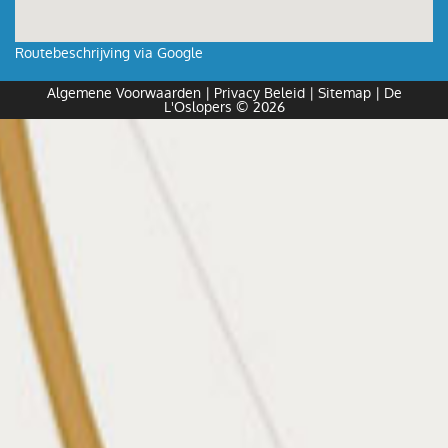
Routebeschrijving via Google
Algemene Voorwaarden
|
Privacy Beleid
|
Sitemap
| De
L'Oslopers © 2026