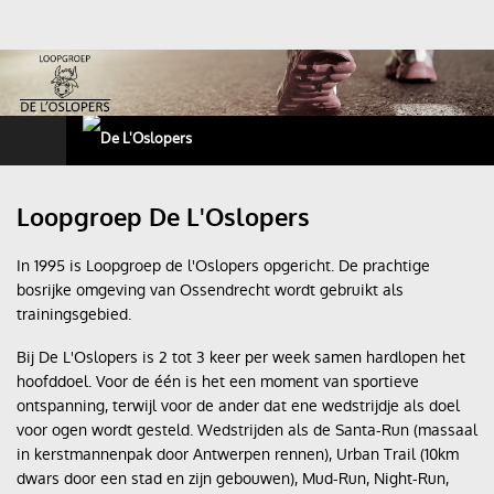
Home
Loopgroep De L'Oslopers
Nieuws
In 1995 is Loopgroep de l'Oslopers opgericht. De prachtige
bosrijke omgeving van Ossendrecht wordt gebruikt als
Trainingen
trainingsgebied.
Wedstrijden
Bij De L'Oslopers is 2 tot 3 keer per week samen hardlopen het
hoofddoel. Voor de één is het een moment van sportieve
Roparun
ontspanning, terwijl voor de ander dat ene wedstrijdje als doel
voor ogen wordt gesteld. Wedstrijden als de Santa-Run (massaal
Foto's
in kerstmannenpak door Antwerpen rennen), Urban Trail (10km
dwars door een stad en zijn gebouwen), Mud-Run, Night-Run,
Ossendrechtse Kermisloop