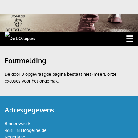
☰
Home
Foutmelding
Nieuws
De door u opgevraagde pagina bestaat niet (meer), onze
excuses voor het ongemak.
Trainingen
Wedstrijden
Adresgegevens
Roparun
Foto's
Binnenweg 5
4631 LN Hoogerheide
Ossendrechtse Kermisloop
Nederland